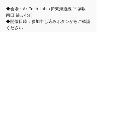
◆会場：ArtTech Lab（JR東海道線 平塚駅 
南口 徒歩4分）
◆開催日時：参加申し込みボタンからご確認
ください
◆対象：小学生（中高生受講可）
◆参加費：2,000円（機材レンタル料含む）
◆定員：先着 各回2名
◆講師：杉山 陽介（ArtTech Lab代表）
続きを読む >>
このイベントをシェア