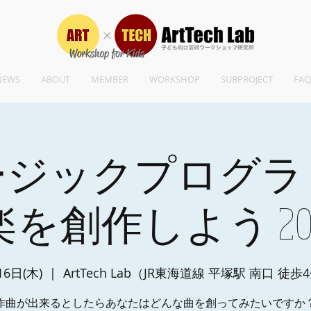
NEWS
ABOUT
MEMBER
WORKSHOP
SUBPROJECT
FAQ
ージックプログラ
創作しよう 2019.
16日(木)
  |  
ArtTech Lab（JR東海道線 平塚駅 南口 徒歩
作曲が出来るとしたらあなたはどんな曲を創ってみたいですか