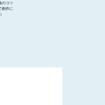
曲のコツ
で創作に
n）