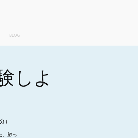
BLOG
験しよ
4分）
た、触っ