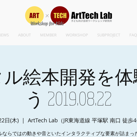
NEWS
ABOUT
MEMBER
WORKSHOP
SUBPROJECT
FAQ
タル絵本開発を体
う 2019.08.22
22日(木)
  |  
ArtTech Lab（JR東海道線 平塚駅 南口 徒歩
ルならではの動きや音といたインタラクティブな要素が詰まっ