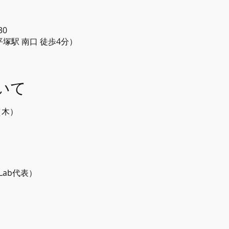
30
線 平塚駅 南口 徒歩4分）
いて
（木）
 Lab代表）