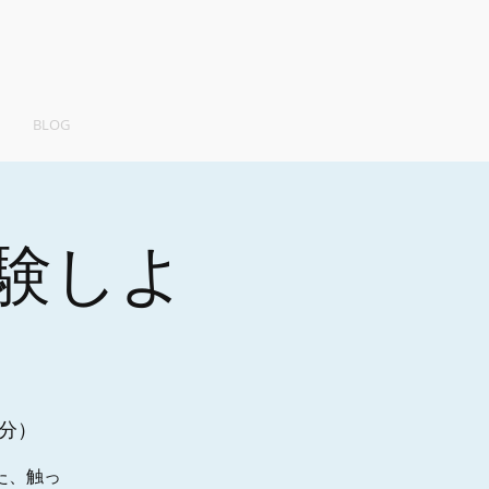
BLOG
験しよ
4分）
た、触っ