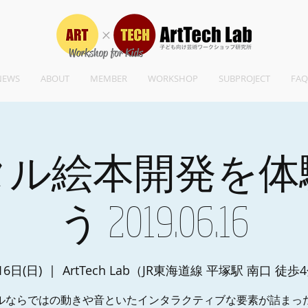
NEWS
ABOUT
MEMBER
WORKSHOP
SUBPROJECT
FAQ
タル絵本開発を体
う 2019.06.16
16日(日)
  |  
ArtTech Lab（JR東海道線 平塚駅 南口 徒歩
ルならではの動きや音といたインタラクティブな要素が詰まっ