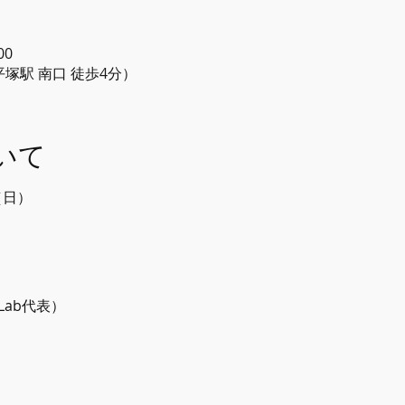
00
線 平塚駅 南口 徒歩4分）
いて
（日）
 Lab代表）