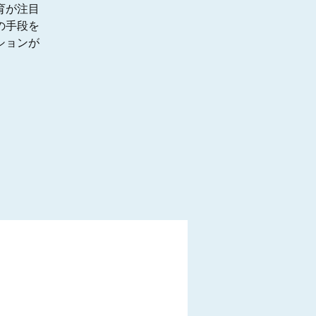
育が注目
の手段を
ションが