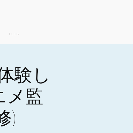
BLOG
体験し
ニメ監
)