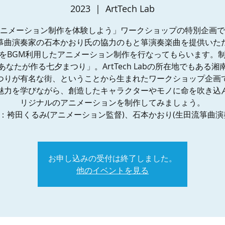
2023
  |  
ArtTech Lab
ニメーション制作を体験しよう」ワークショップの特別企画で
箏曲演奏家の石本かおり氏の協力のもと箏演奏楽曲を提供いた
をBGM利用したアニメーション制作を行なってもらいます。
あなたが作る七夕まつり」。ArtTech Labの所在地でもある湘
つりが有名な街、ということから生まれたワークショップ企画
魅力を学びながら、創造したキャラクターやモノに命を吹き込
リジナルのアニメーションを制作してみましょう。
：袴田くるみ(アニメーション監督)、石本かおり(生田流箏曲演
お申し込みの受付は終了しました。
他のイベントを見る