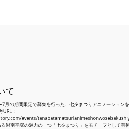
いて
6月〜7月の期間限定で募集を行った、七夕まつりアニメーション
URL：
ratory.com/events/tanabatamatsurianimeshonwoseisakushi
在地でもある湘南平塚の魅力の一つ「七夕まつり」をモチーフとして