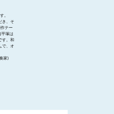
す。
だき、そ
制作テー
南平塚は
です。和
んで、オ
奏家)