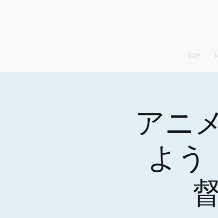
TOP
アニ
よう