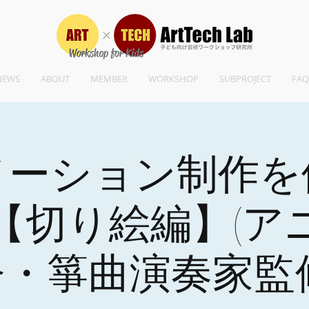
NEWS
ABOUT
MEMBER
WORKSHOP
SUBPROJECT
FAQ
メーション制作を
【切り絵編】(ア
督・箏曲演奏家監修