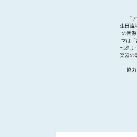
「ア
生田流
の音源
マは「
七夕ま
楽器の
協力