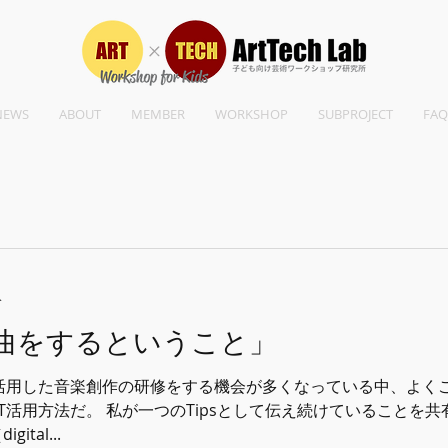
NEWS
ABOUT
MEMBER
WORKSHOP
SUBPROJECT
FAQ
分
曲をするということ」
を活用した音楽創作の研修をする機会が多くなっている中、よく
T活用方法だ。 私が一つのTipsとして伝え続けていることを
tal...